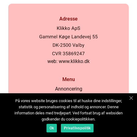
Adresse
web:
www.klikko.dk
Menu
Annoncering
Om os
På vores website bruges cookies til at huske dine indstillinger,
Cookies
statistik og personalisering af indhold og annoncer. Denne
information deles med tredjepart. Ved fortsat brug af websiden
Kontakt os
godkender du cookiepolitikken.
Sitemap
Ok
Privatlivspolitik