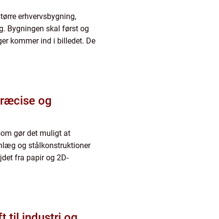
 større erhvervsbygning,
g. Bygningen skal først og
ger kommer ind i billedet. De
som gør det muligt at
anlæg og stålkonstruktioner
ejdet fra papir og 2D-
 til industri og