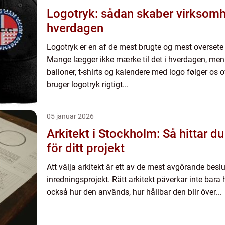
Logotryk: sådan skaber virksomh
hverdagen
Logotryk er en af de mest brugte og mest oversete
Mange lægger ikke mærke til det i hverdagen, men
balloner, t-shirts og kalendere med logo følger os 
bruger logotryk rigtigt...
05 januar 2026
Arkitekt i Stockholm: Så hittar d
för ditt projekt
Att välja arkitekt är ett av de mest avgörande beslut
inredningsprojekt. Rätt arkitekt påverkar inte bara
också hur den används, hur hållbar den blir över...