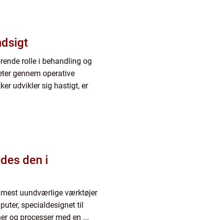
ndsigt
ørende rolle i behandling og
eter gennem operative
er udvikler sig hastigt, er
des den i
e mest uundværlige værktøjer
uter, specialdesignet til
ner og processer med en ...