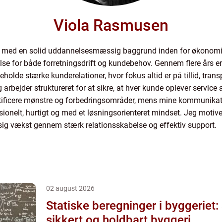
Viola Rasmusen
 med en solid uddannelsesmæssig baggrund inden for økonomi o
else for både forretningsdrift og kundebehov. Gennem flere års er
holde stærke kunderelationer, hvor fokus altid er på tillid, tran
bejder struktureret for at sikre, at hver kunde oplever service a
entificere mønstre og forbedringsområder, mens mine kommunikati
nelt, hurtigt og med et løsningsorienteret mindset. Jeg motivere
ig vækst gennem stærk relationsskabelse og effektiv support.
02 august 2026
Statiske beregninger i byggeriet:
sikkert og holdbart byggeri