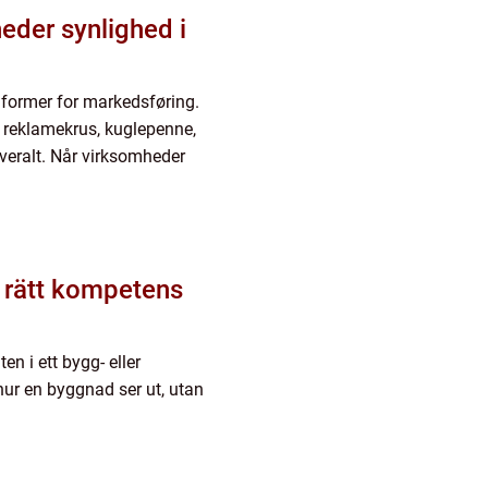
eder synlighed i
 former for markedsføring.
 reklamekrus, kuglepenne,
overalt. Når virksomheder
u rätt kompetens
en i ett bygg- eller
 hur en byggnad ser ut, utan