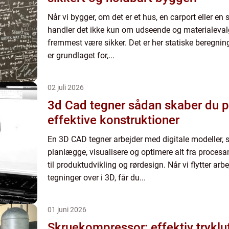
Når vi bygger, om det er et hus, en carport eller en
handler det ikke kun om udseende og materialeval
fremmest være sikker. Det er her statiske beregnin
er grundlaget for,...
02 juli 2026
3d Cad tegner sådan skaber du præcise og
effektive konstruktioner
En 3D CAD tegner arbejder med digitale modeller, 
planlægge, visualisere og optimere alt fra proces
til produktudvikling og rørdesign. Når vi flytter arb
tegninger over i 3D, får du...
01 juni 2026
Skruekompressor: effektiv trykluft