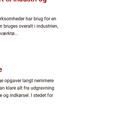
irksomheder har brug for en
en bruges overalt i industrien,
værktø...
e
nge opgaver langt nemmere
an klare alt fra udgravning
e og indkørsel. I stedet for