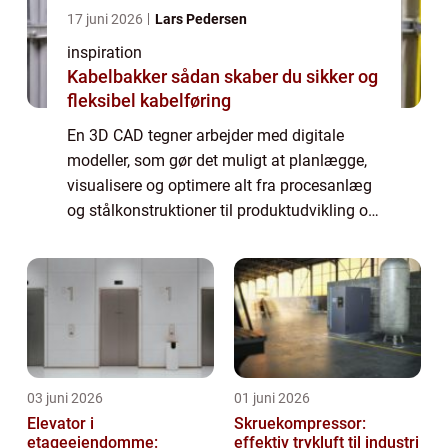
17 juni 2026
Lars Pedersen
inspiration
Kabelbakker sådan skaber du sikker og
fleksibel kabelføring
En 3D CAD tegner arbejder med digitale
modeller, som gør det muligt at planlægge,
visualisere og optimere alt fra procesanlæg
og stålkonstruktioner til produktudvikling og
rørdesign. Når vi flytter arbejdet fra papir og
2D-tegninger over i 3D, får du...
03 juni 2026
01 juni 2026
Elevator i
Skruekompressor:
etageejendomme:
effektiv trykluft til industri