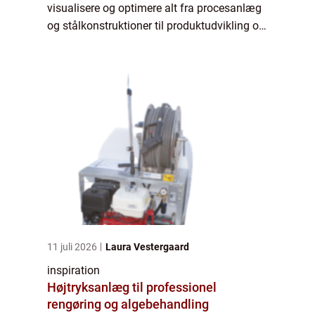
visualisere og optimere alt fra procesanlæg
og stålkonstruktioner til produktudvikling og
rørdesign. Når vi flytter arbejdet fra papir og
2D-tegninger over i 3D, får du...
11 juli 2026
Laura Vestergaard
inspiration
Højtryksanlæg til professionel
rengøring og algebehandling