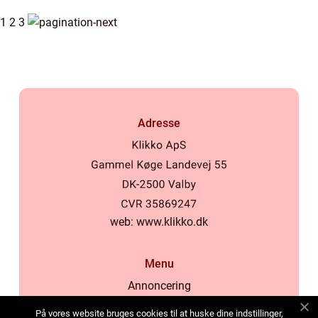
1
2
3
Adresse
web:
www.klikko.dk
Menu
Annoncering
Om os
På vores website bruges cookies til at huske dine indstillinger,