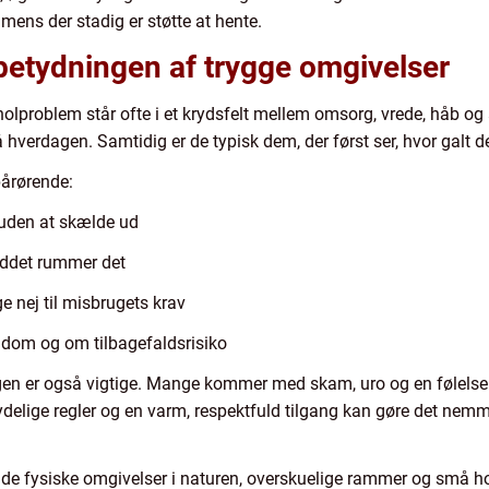
 mens der stadig er støtte at hente.
betydningen af trygge omgivelser
olproblem står ofte i et krydsfelt mellem omsorg, vrede, håb og 
erdagen. Samtidig er de typisk dem, der først ser, hvor galt det 
pårørende:
 uden at skælde ud
buddet rummer det
e nej til misbrugets krav
dom og om tilbagefaldsrisiko
en er også vigtige. Mange kommer med skam, uro og en følelse a
elige regler og en varm, respektfuld tilgang kan gøre det nemm
de fysiske omgivelser i naturen, overskuelige rammer og små hold,