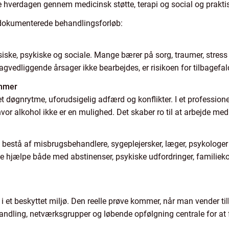
hverdagen gennem medicinsk støtte, terapi og social og prakti
eldokumenterede behandlingsforløb:
iske, psykiske og sociale. Mange bærer på sorg, traumer, stress 
agvedliggende årsager ikke bearbejdes, er risikoen for tilbagefal
ammer
et døgnrytme, uforudsigelig adfærd og konflikter. I et profession
 hvor alkohol ikke er en mulighed. Det skaber ro til at arbejde med 
 bestå af misbrugsbehandlere, sygeplejersker, læger, psykologer
 de hjælpe både med abstinenser, psykiske udfordringer, familiek
u i et beskyttet miljø. Den reelle prøve kommer, når man vender t
handling, netværksgrupper og løbende opfølgning centrale for at