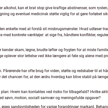
r alkohol, kan et brat stop give kraftige abstinenser, som ryste
gning og eventuel medicinsk støtte vigtig for at gøre forløbet s
n enkelte med at forstå sit misbrugsmønster. Hvad udløser trang
te med konkrete værktøjer: at sige fra, håndtere konflikter, regul
 kender skam, løgne, brudte løfter og frygten for at miste familie
oplever stor lettelse ved ikke længere at føle sig alene med pr
. Pårørende har ofte brug for viden, støtte og redskaber til at h
er det chancen for, at den ædru hverdag kan blive stabil på længe
plan: Hvem kan kontaktes ved risiko for tilbagefald? Hvilke aktivi
med søvn, motion, socialt samvær og meningsfulde opgaver?
øges sandsynligheden for varige forandringer markant. Behandl