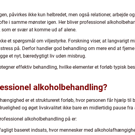
en, påvirkes ikke kun helbredet, men også relationer, arbejde og
e i samme mønster igen. Her bliver professionel alkoholbehandli
el, som er svær at komme ud af alene.
e et spørgsmål om viljestyrke. Forskning viser, at langvarigt 
stress på. Derfor handler god behandling om mere end at fjerne
ge et nyt, bæredygtigt liv uden misbrug.
gner effektiv behandling, hvilke elementer et forløb typisk be
essionel alkoholbehandling?
ængighed er et struktureret forløb, hvor personen får hjælp til b
ruelighed og øget livskvalitet ikke bare en midlertidig pause fra
rofessionel alkoholbehandling på er:
fagligt baseret indsats, hvor mennesker med alkoholafhængighed 