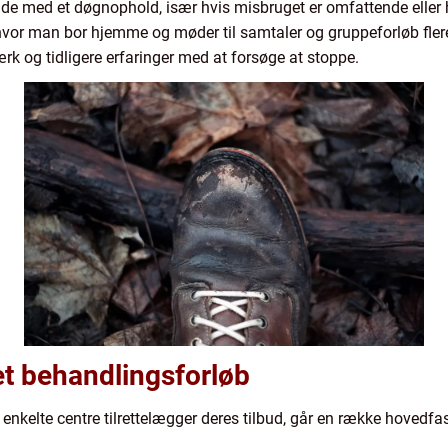
e med et døgnophold, især hvis misbruget er omfattende eller h
vor man bor hjemme og møder til samtaler og gruppeforløb fle
k og tidligere erfaringer med at forsøge at stoppe.
et behandlingsforløb
enkelte centre tilrettelægger deres tilbud, går en række hovedfas