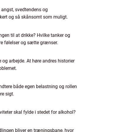
n, angst, svedtendens og
ikkert og så skånsomt som muligt.
en til at drikke? Hvilke tanker og
ere følelser og sætte grænser.
 og arbejde. At høre andres historier
oblemet.
åndtere både egen belastning og rollen
re sigt.
teter skal fylde i stedet for alkohol?
ingen bliver en træningsbane, hvor