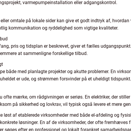
ringsprojekt, varmepumpeinstallation eller adgangskontrol.
eller omtale på lokale sider kan give et godt indtryk af, hvord
tlig kommunikation og ryddelighed som vigtige kvaliteter.
lbud
fang, pris og tidsplan er beskrevet, giver et fælles udgangspunkt
nemmere at sammenligne forskellige tilbud.
gt
jælpe både med planlagte projekter og akutte problemer. En vi
uheldet er ude, og strømmen forsvinder på et uheldigt tidspunkt
 ofte mærke, om rådgivningen er seriøs. En elektriker, der stiller
som på sikkerhed og lovkrav, vil typisk også levere et mere ge
e løst af etablerede virksomheder med både el-afdeling og fysisk
 konkrete løsninger. En af de virksomheder, der ofte fremhæves f
 der søges efter en professionel og lokalt forankret samarbejdspa