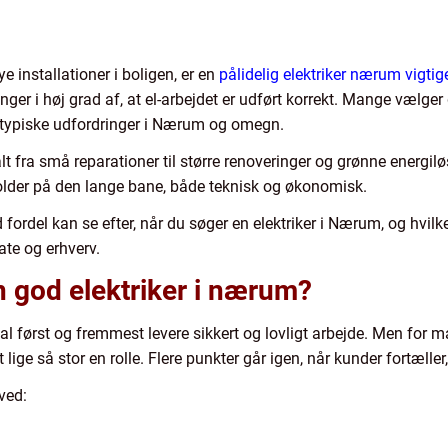
e installationer i boligen, er en
pålidelig elektriker nærum vigtig
r i høj grad af, at el-arbejdet er udført korrekt. Mange vælger de
 typiske udfordringer i Nærum og omegn.
lt fra små reparationer til større renoveringer og grønne energi
 holder på den lange bane, både teknisk og økonomisk.
ordel kan se efter, når du søger en elektriker i Nærum, og hvilk
ate og erhverv.
 god elektriker i nærum?
al først og fremmest levere sikkert og lovligt arbejde. Men for 
ge så stor en rolle. Flere punkter går igen, når kunder fortæller
ved: