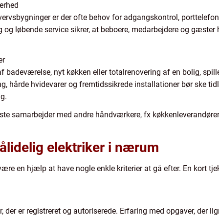
kerhed
ervsbygninger er der ofte behov for adgangskontrol, porttelefo
og løbende service sikrer, at beboere, medarbejdere og gæster
er
 badeværelse, nyt køkken eller totalrenovering af en bolig, spiller
, hårde hvidevarer og fremtidssikrede installationer bør ske tidli
g.
ste samarbejder med andre håndværkere, fx køkkenleverandører o
ålidelig elektriker i nærum
være en hjælp at have nogle enkle kriterier at gå efter. En kort t
 der er registreret og autoriserede. Erfaring med opgaver, der lign