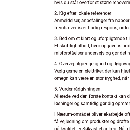
hvis du står overfor et større renove
2. Kig efter lokale referencer
Anmeldelser, anbefalinger fra naboer 
fremhæver især hurtig respons, orden
3. Bed om et klart og uforpligtende ti
Et skriftligt tilbud, hvor opgavens om
misforståelser undervejs og gør det 
4. Overvej tilgængelighed og døgnva
Vælg gerne en elektriker, der kan h
omegn kan være en stor tryghed, når 
5. Vurder rådgivningen
Allerede ved den første kontakt kan du
løsninger og samtidig gør dig opmærk
I Nærum-området bliver el-arbejde oft
få vejledning om produkter og drøfte
på kvalitet, er Søkvist el-anlæg. Når