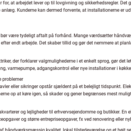
r for, at arbejdet lever op til lovgivning og sikkerhedsregler. Det
rre anlæg. Kunderne kan dermed forvente, at installationerne er 
bør være tydeligt aftalt på forhånd. Mange værdsætter håndværk
 efter endt arbejde. Det skaber tillid og gør det nemmere at pla
riker, der forklarer valgmulighederne i et enkelt sprog, gør det le
ng, varmepumpe, adgangskontrol eller nye installationer i køkk
te problemer
tavler eller sikringer opstår sjældent på et belejligt tidspunkt. 
onerne op at køre igen, så skader og gener begrænses mest muligt
varterer og lejligheder til erhvervsejendomme og butikker. En 
eopgaver og større entrepriseopgaver, fx ved renovering eller ny
 håndværksmæssig kvalitet, lokal tilstedeværelse og et højt se