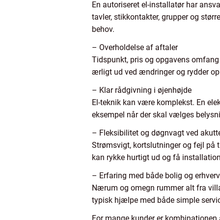
En autoriseret el-installatør har ansva
tavler, stikkontakter, grupper og stø
behov.
– Overholdelse af aftaler
Tidspunkt, pris og opgavens omfang 
ærligt ud ved ændringer og rydder op
– Klar rådgivning i øjenhøjde
El-teknik kan være komplekst. En elekt
eksempel når der skal vælges belysni
– Fleksibilitet og døgnvagt ved akut
Strømsvigt, kortslutninger og fejl på 
kan rykke hurtigt ud og få installati
– Erfaring med både bolig og erhverv
Nærum og omegn rummer alt fra villak
typisk hjælpe med både simple servic
For mange kunder er kombinationen af