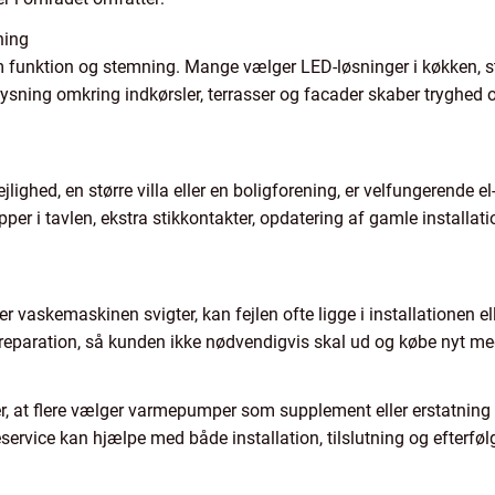
ning
funktion og stemning. Mange vælger LED-løsninger i køkken, stu
ysning omkring indkørsler, terrasser og facader skaber tryghe
lighed, en større villa eller en boligforening, er velfungerende e
er i tavlen, ekstra stikkontakter, opdatering af gamle installatio
 vaskemaskinen svigter, kan fejlen ofte ligge i installationen e
g reparation, så kunden ikke nødvendigvis skal ud og købe nyt 
, at flere vælger varmepumper som supplement eller erstatning f
service kan hjælpe med både installation, tilslutning og efterfø