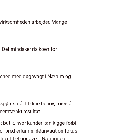
an virksomheden arbejder. Mange
. Det mindsker risikoen for
rksomhed med døgnvagt i Nærum og
.
 spørgsmål til dine behov, foreslår
nnemtænkt resultat.
 butik, hvor kunder kan kigge forbi,
or bred erfaring, døgnvagt og fokus
rtner til el-opgaver i Nærum og