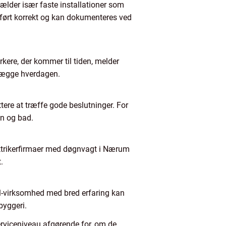
 gælder især faste installationer som
udført korrekt og kan dokumenteres ved
ere, der kommer til tiden, melder
nlægge hverdagen.
ttere at træffe gode beslutninger. For
en og bad.
Elektrikerfirmaer med døgnvagt i Nærum
.
el-virksomhed med bred erfaring kan
byggeri.
rviceniveau afgørende for, om de