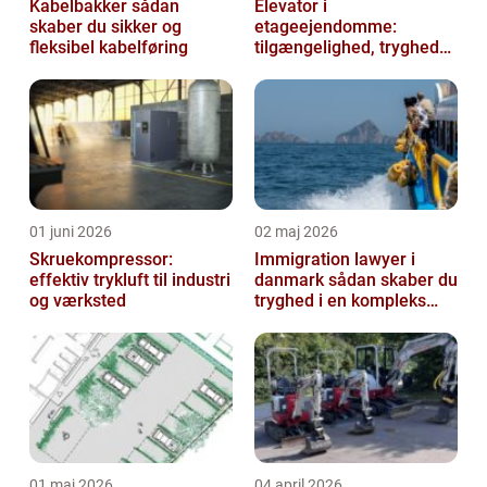
Kabelbakker sådan
Elevator i
skaber du sikker og
etageejendomme:
fleksibel kabelføring
tilgængelighed, tryghed
og værdi
01 juni 2026
02 maj 2026
Skruekompressor:
Immigration lawyer i
effektiv trykluft til industri
danmark sådan skaber du
og værksted
tryghed i en kompleks
proces
01 maj 2026
04 april 2026