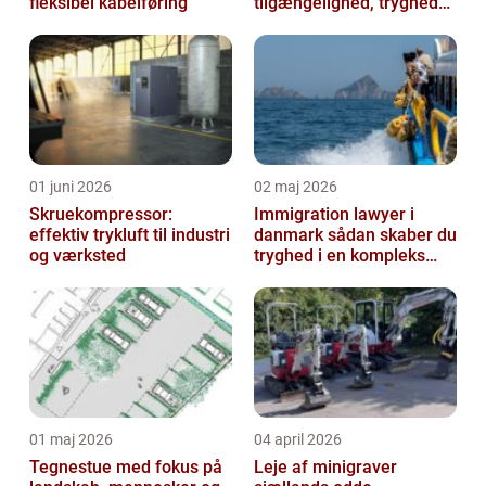
fleksibel kabelføring
tilgængelighed, tryghed
og værdi
01 juni 2026
02 maj 2026
Skruekompressor:
Immigration lawyer i
effektiv trykluft til industri
danmark sådan skaber du
og værksted
tryghed i en kompleks
proces
01 maj 2026
04 april 2026
Tegnestue med fokus på
Leje af minigraver