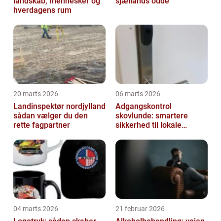
landskab, mennesker og
sjællands odde
hverdagens rum
20 marts 2026
06 marts 2026
Landinspektør nordjylland
Adgangskontrol
sådan vælger du den
skovlunde: smartere
rette fagpartner
sikkerhed til lokale
virksomheder
04 marts 2026
21 februar 2026