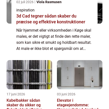
02 juli 2026
Viola Rasmusen
inspiration
3d Cad tegner sådan skaber du
præcise og effektive konstruktioner
Når hjemmet eller virksomheden i Køge skal
males, er det vigtigt at finde den rette maler,
som kan sikre et smukt og holdbart resultat.
At male er ikke blot et spørgsmål om at
ændre farver på væggene; det er en
investering i din ejendoms æstetik, bes...
17 juni 2026
03 juni 2026
Kabelbakker sådan
Elevator i
skaber du sikker og
etageejendomme: