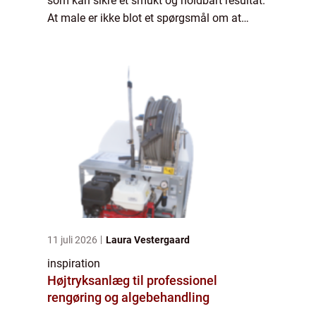
som kan sikre et smukt og holdbart resultat.
At male er ikke blot et spørgsmål om at
ændre farver på væggene; det er en
investering i din ejendoms æstetik, bes...
11 juli 2026
Laura Vestergaard
inspiration
Højtryksanlæg til professionel
rengøring og algebehandling