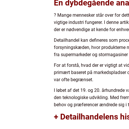
En dybdegående analy
? Mange mennesker står over for dett
vigtige industri fungerer. I denne arti
der er nødvendige at kende for enhver,
Detailhandel kan defineres som proces
forsyningskæden, hvor produkterne nå
fra supermarkeder og stormagasiner ti
For at forstå, hvad der er vigtigt at v
primært baseret på markedspladser og
var ofte begrænset.
I løbet af det 19. og 20. århundrede 
den teknologiske udvikling. Med fre
behov og præferencer ændrede sig 
+ Detailhandelens his