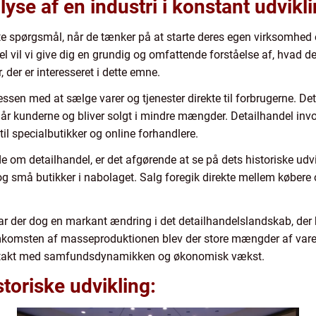
se af en industri i konstant udvikl
e spørgsmål, når de tænker på at starte deres egen virksomhed e
kel vil vi give dig en grundig og omfattende forståelse af, hvad de
 der er interesseret i dette emne.
sen med at sælge varer og tjenester direkte til forbrugerne. Det 
r kunderne og bliver solgt i mindre mængder. Detailhandel invol
l specialbutikker og online forhandlere.
ide om detailhandel, er det afgørende at se på dets historiske udv
 små butikker i nabolaget. Salg foregik direkte mellem købere 
var der dog en markant ændring i det detailhandelslandskab, der b
mkomsten af masseproduktionen blev der store mængder af varer
i takt med samfundsdynamikken og økonomisk vækst.
toriske udvikling: