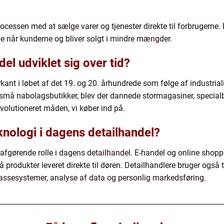
cessen med at sælge varer og tjenester direkte til forbrugerne. D
e når kunderne og bliver solgt i mindre mængder.
el udviklet sig over tid?
kant i løbet af det 19. og 20. århundrede som følge af industria
små nabolagsbutikker, blev der dannede stormagasiner, special
evolutioneret måden, vi køber ind på.
eknologi i dagens detailhandel?
 afgørende rolle i dagens detailhandel. E-handel og online shoppi
produkter leveret direkte til døren. Detailhandlere bruger også t
ssesystemer, analyse af data og personlig markedsføring.