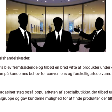
asishandelskæder:
lev fremtrædende og tilbød en bred vifte af produkter under ét t
on på kundernes behov for conveniens og forskelligartede varer.
siner steg også populariteten af specialbutikker, der tilbød u
ålgruppe og gav kunderne mulighed for at finde produkter, der til