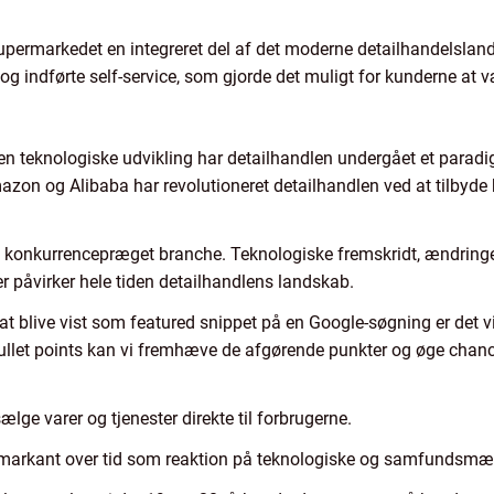
supermarkedet en integreret del af det moderne detailhandelslan
 og indførte self-service, som gjorde det muligt for kunderne at 
n teknologiske udvikling har detailhandlen undergået et paradi
azon og Alibaba har revolutioneret detailhandlen ved at tilbyd
g konkurrencepræget branche. Teknologiske fremskridt, ændringe
 påvirker hele tiden detailhandlens landskab.
at blive vist som featured snippet på en Google-søgning er det vi
 bullet points kan vi fremhæve de afgørende punkter og øge chanc
lge varer og tjenester direkte til forbrugerne.
g markant over tid som reaktion på teknologiske og samfundsmæs