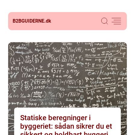
B2BGUIDERNE.
dk
Statiske beregninger i
byggeriet: sådan sikrer du et
sikkert og holdbart byggeri