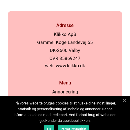
Adresse
web:
www.klikko.dk
Menu
Annoncering
Om os
På vores website bruges cookies til at huske dine indstillinger,
Cookies
statistik og personalisering af indhold og annoncer. Denne
information deles med tredjepart. Ved fortsat brug af websiden
Kontakt os
godkender du cookiepolitikken.
Sitemap
Ok
Privatlivspolitik