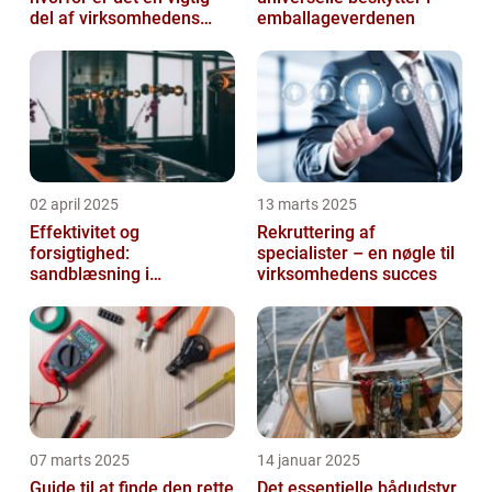
del af virksomhedens
emballageverdenen
udstyr
02 april 2025
13 marts 2025
Effektivitet og
Rekruttering af
forsigtighed:
specialister – en nøgle til
sandblæsning i
virksomhedens succes
metalbearbejdning
07 marts 2025
14 januar 2025
Guide til at finde den rette
Det essentielle bådudstyr