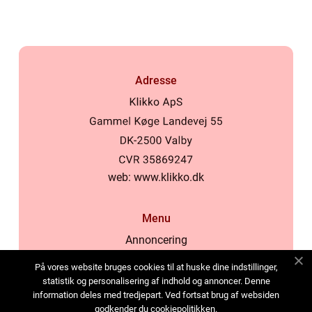
Adresse
web:
www.klikko.dk
Menu
Annoncering
Om os
På vores website bruges cookies til at huske dine indstillinger,
Cookies
statistik og personalisering af indhold og annoncer. Denne
information deles med tredjepart. Ved fortsat brug af websiden
Kontakt os
godkender du cookiepolitikken.