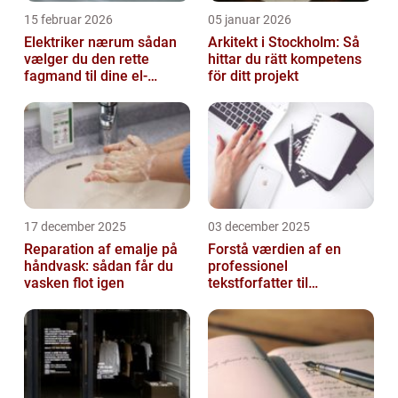
15 februar 2026
05 januar 2026
Elektriker nærum sådan
Arkitekt i Stockholm: Så
vælger du den rette
hittar du rätt kompetens
fagmand til dine el-
för ditt projekt
opgaver
17 december 2025
03 december 2025
Reparation af emalje på
Forstå værdien af en
håndvask: sådan får du
professionel
vasken flot igen
tekstforfatter til
hjemmeside