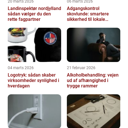
20 marts 2026
06 marts 2026
Landinspektør nordjylland
Adgangskontrol
sådan vælger du den
skovlunde: smartere
rette fagpartner
sikkerhed til lokale
virksomheder
04 marts 2026
21 februar 2026
Logotryk: sådan skaber
Alkoholbehandling: vejen
virksomheder synlighed i
ud af afhængighed i
hverdagen
trygge rammer