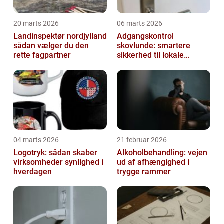
20 marts 2026
06 marts 2026
Landinspektør nordjylland
Adgangskontrol
sådan vælger du den
skovlunde: smartere
rette fagpartner
sikkerhed til lokale
virksomheder
04 marts 2026
21 februar 2026
Logotryk: sådan skaber
Alkoholbehandling: vejen
virksomheder synlighed i
ud af afhængighed i
hverdagen
trygge rammer