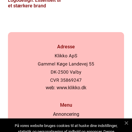
Logodesign: Essentielt til
et stærkere brand
Adresse
web:
www.klikko.dk
Menu
Annoncering
Om os
På vores website bruges cookies til at huske dine indstillinger,
Cookies
statistik og personalisering af indhold og annoncer. Denne