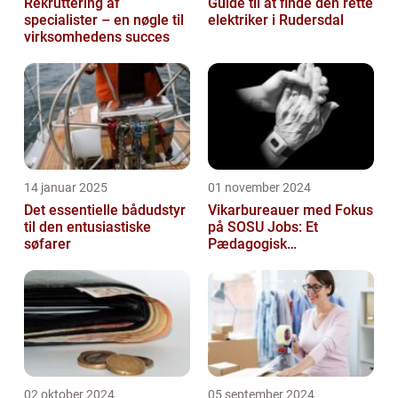
Rekruttering af
Guide til at finde den rette
specialister – en nøgle til
elektriker i Rudersdal
virksomhedens succes
14 januar 2025
01 november 2024
Det essentielle bådudstyr
Vikarbureauer med Fokus
til den entusiastiske
på SOSU Jobs: Et
søfarer
Pædagogisk
Tilknytningspunkt
02 oktober 2024
05 september 2024