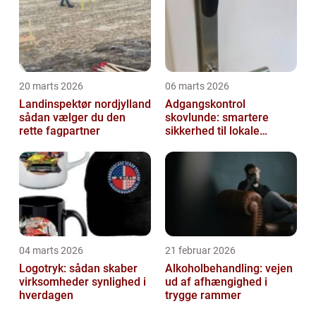
20 marts 2026
06 marts 2026
Landinspektør nordjylland
Adgangskontrol
sådan vælger du den
skovlunde: smartere
rette fagpartner
sikkerhed til lokale
virksomheder
04 marts 2026
21 februar 2026
Logotryk: sådan skaber
Alkoholbehandling: vejen
virksomheder synlighed i
ud af afhængighed i
hverdagen
trygge rammer