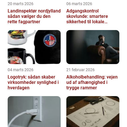
20 marts 2026
06 marts 2026
Landinspektør nordjylland
Adgangskontrol
sådan vælger du den
skovlunde: smartere
rette fagpartner
sikkerhed til lokale
virksomheder
04 marts 2026
21 februar 2026
Logotryk: sådan skaber
Alkoholbehandling: vejen
virksomheder synlighed i
ud af afhængighed i
hverdagen
trygge rammer