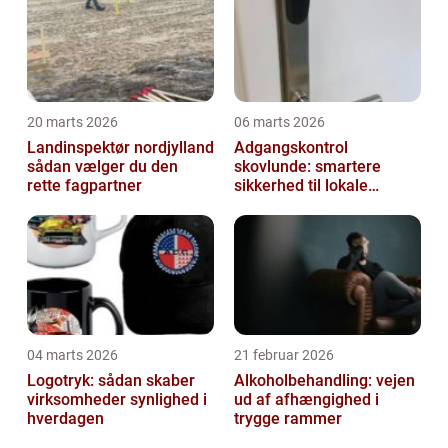
20 marts 2026
06 marts 2026
Landinspektør nordjylland
Adgangskontrol
sådan vælger du den
skovlunde: smartere
rette fagpartner
sikkerhed til lokale
virksomheder
04 marts 2026
21 februar 2026
Logotryk: sådan skaber
Alkoholbehandling: vejen
virksomheder synlighed i
ud af afhængighed i
hverdagen
trygge rammer