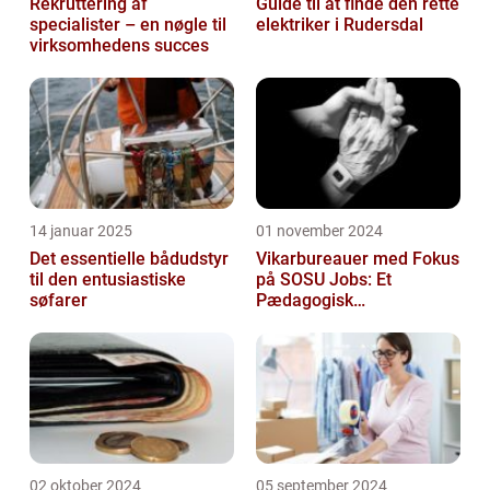
Rekruttering af
Guide til at finde den rette
specialister – en nøgle til
elektriker i Rudersdal
virksomhedens succes
14 januar 2025
01 november 2024
Det essentielle bådudstyr
Vikarbureauer med Fokus
til den entusiastiske
på SOSU Jobs: Et
søfarer
Pædagogisk
Tilknytningspunkt
02 oktober 2024
05 september 2024