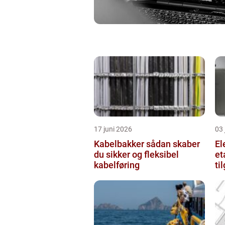
17 juni 2026
03 
Kabelbakker sådan skaber
El
du sikker og fleksibel
et
kabelføring
ti
væ