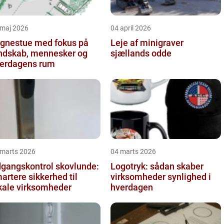
 maj 2026
04 april 2026
gnestue med fokus på
Leje af minigraver
ndskab, mennesker og
sjællands odde
erdagens rum
 marts 2026
04 marts 2026
gangskontrol skovlunde:
Logotryk: sådan skaber
artere sikkerhed til
virksomheder synlighed i
kale virksomheder
hverdagen