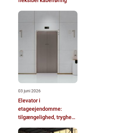
fleksibel kabelføring
03 juni 2026
Elevator i
etageejendomme:
tilgængelighed, tryghed
og værdi