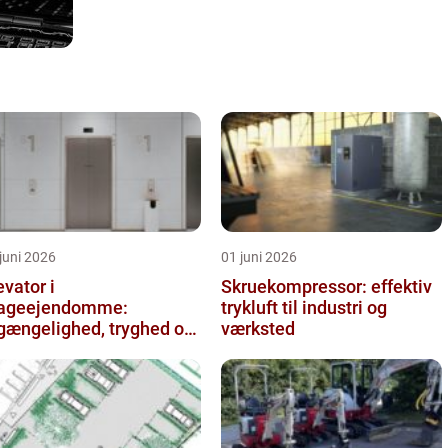
juni 2026
01 juni 2026
evator i
Skruekompressor: effektiv
ageejendomme:
trykluft til industri og
lgængelighed, tryghed og
værksted
rdi