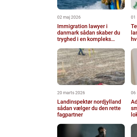
02 maj 2026
01
Immigration lawyer i
Te
danmark sådan skaber du
la
tryghed i en kompleks
hv
proces
20 marts 2026
06
Landinspektør nordjylland
Ad
sådan vælger du den rette
sm
fagpartner
lo