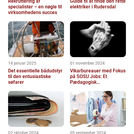
Rekruttering af
Guide til at finde den rette
specialister – en nøgle til
elektriker i Rudersdal
virksomhedens succes
14 januar 2025
01 november 2024
Det essentielle bådudstyr
Vikarbureauer med Fokus
til den entusiastiske
på SOSU Jobs: Et
søfarer
Pædagogisk
Tilknytningspunkt
02 oktober 2024
05 september 2024