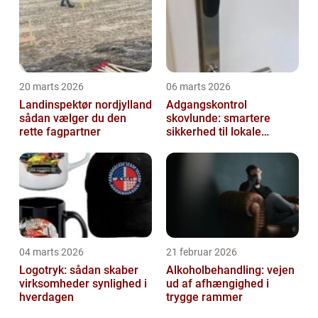
20 marts 2026
06 marts 2026
Landinspektør nordjylland
Adgangskontrol
sådan vælger du den
skovlunde: smartere
rette fagpartner
sikkerhed til lokale
virksomheder
04 marts 2026
21 februar 2026
Logotryk: sådan skaber
Alkoholbehandling: vejen
virksomheder synlighed i
ud af afhængighed i
hverdagen
trygge rammer