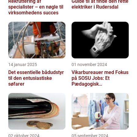
Rekruttering af
Guide til at finde den rette
specialister – en nøgle til
elektriker i Rudersdal
virksomhedens succes
14 januar 2025
01 november 2024
Det essentielle bådudstyr
Vikarbureauer med Fokus
til den entusiastiske
på SOSU Jobs: Et
søfarer
Pædagogisk
Tilknytningspunkt
02 oktober 2024
05 september 2024