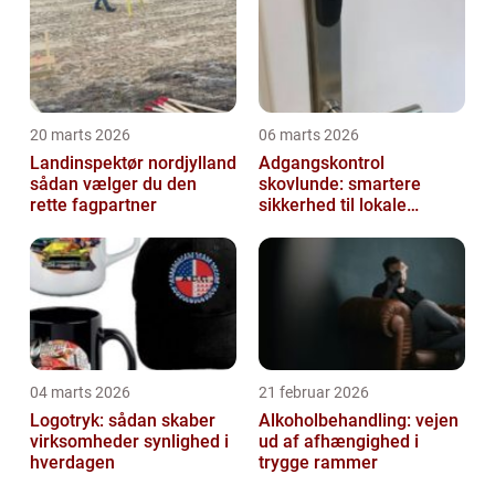
20 marts 2026
06 marts 2026
Landinspektør nordjylland
Adgangskontrol
sådan vælger du den
skovlunde: smartere
rette fagpartner
sikkerhed til lokale
virksomheder
04 marts 2026
21 februar 2026
Logotryk: sådan skaber
Alkoholbehandling: vejen
virksomheder synlighed i
ud af afhængighed i
hverdagen
trygge rammer