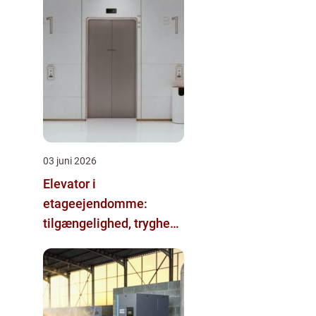
03 juni 2026
Elevator i
etageejendomme:
tilgængelighed, tryghed
og værdi