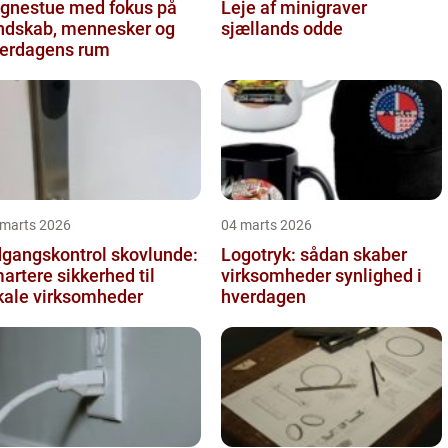
gnestue med fokus på
Leje af minigraver
ndskab, mennesker og
sjællands odde
erdagens rum
 marts 2026
04 marts 2026
gangskontrol skovlunde:
Logotryk: sådan skaber
artere sikkerhed til
virksomheder synlighed i
kale virksomheder
hverdagen