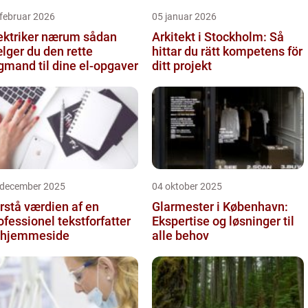
februar 2026
05 januar 2026
ktriker nærum sådan
Arkitekt i Stockholm: Så
lger du den rette
hittar du rätt kompetens för
gmand til dine el-opgaver
ditt projekt
 december 2025
04 oktober 2025
rstå værdien af en
Glarmester i København:
ofessionel tekstforfatter
Ekspertise og løsninger til
l hjemmeside
alle behov