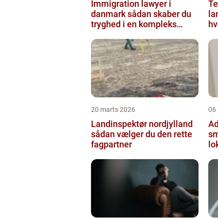
Immigration lawyer i
Te
danmark sådan skaber du
la
tryghed i en kompleks
hv
proces
20 marts 2026
06
Landinspektør nordjylland
Ad
sådan vælger du den rette
sm
fagpartner
lo