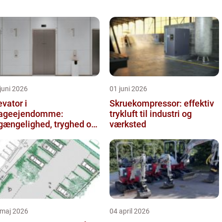
juni 2026
01 juni 2026
evator i
Skruekompressor: effektiv
ageejendomme:
trykluft til industri og
lgængelighed, tryghed og
værksted
rdi
 maj 2026
04 april 2026