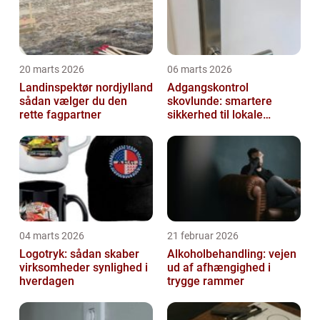
20 marts 2026
06 marts 2026
Landinspektør nordjylland
Adgangskontrol
sådan vælger du den
skovlunde: smartere
rette fagpartner
sikkerhed til lokale
virksomheder
04 marts 2026
21 februar 2026
Logotryk: sådan skaber
Alkoholbehandling: vejen
virksomheder synlighed i
ud af afhængighed i
hverdagen
trygge rammer