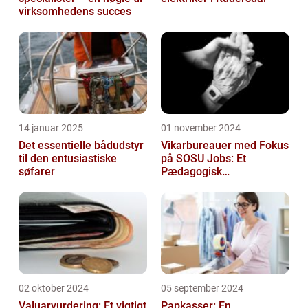
virksomhedens succes
14 januar 2025
01 november 2024
Det essentielle bådudstyr
Vikarbureauer med Fokus
til den entusiastiske
på SOSU Jobs: Et
søfarer
Pædagogisk
Tilknytningspunkt
02 oktober 2024
05 september 2024
Valuarvurdering: Et vigtigt
Papkasser: En