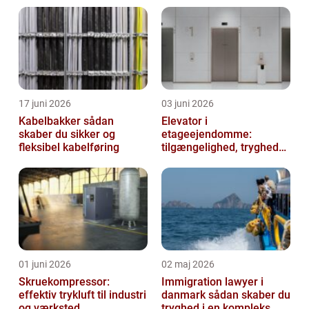
vækst og udvikling i samfundet ved at ska...
17 juni 2026
03 juni 2026
Kabelbakker sådan
Elevator i
skaber du sikker og
etageejendomme:
fleksibel kabelføring
tilgængelighed, tryghed
og værdi
01 juni 2026
02 maj 2026
Skruekompressor:
Immigration lawyer i
effektiv trykluft til industri
danmark sådan skaber du
og værksted
tryghed i en kompleks