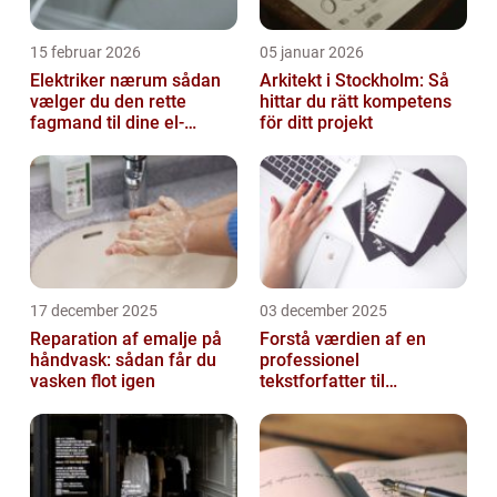
15 februar 2026
05 januar 2026
Elektriker nærum sådan
Arkitekt i Stockholm: Så
vælger du den rette
hittar du rätt kompetens
fagmand til dine el-
för ditt projekt
opgaver
17 december 2025
03 december 2025
Reparation af emalje på
Forstå værdien af en
håndvask: sådan får du
professionel
vasken flot igen
tekstforfatter til
hjemmeside