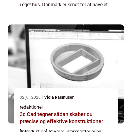
i eget hus. Danmark er kendt for at have et
blomstrende iværksættermiljø, der har
fostret talrige succesfulde virksomheder
både...
02 juli 2026
Viola Rasmusen
redaktionel
3d Cad tegner sådan skaber du
præcise og effektive konstruktioner
[Introduktion] At være iværksætter er en