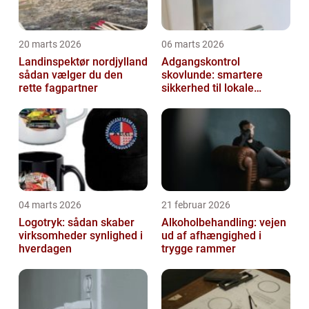
20 marts 2026
06 marts 2026
Landinspektør nordjylland
Adgangskontrol
sådan vælger du den
skovlunde: smartere
rette fagpartner
sikkerhed til lokale
virksomheder
04 marts 2026
21 februar 2026
Logotryk: sådan skaber
Alkoholbehandling: vejen
virksomheder synlighed i
ud af afhængighed i
hverdagen
trygge rammer