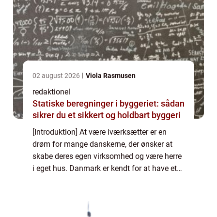
02 august 2026
Viola Rasmusen
redaktionel
Statiske beregninger i byggeriet: sådan
sikrer du et sikkert og holdbart byggeri
[Introduktion] At være iværksætter er en
drøm for mange danskerne, der ønsker at
skabe deres egen virksomhed og være herre
i eget hus. Danmark er kendt for at have et
blomstrende iværksættermiljø, der har
fostret talrige succesfulde virksomheder
både...