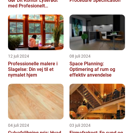
Gør Dit Kontor Lyserødt
Procedure Specification
med Profesionelt
Malerarbejde
12 juli 2024
08 juli 2024
Professionelle malere i
Space Planning:
Slagelse: Din vej til et
Optimering af rum og
nymalet hjem
effektiv anvendelse
04 juli 2024
03 juli 2024
Gulvafslibning pris: Hvad
Firmafrokost: En sund og