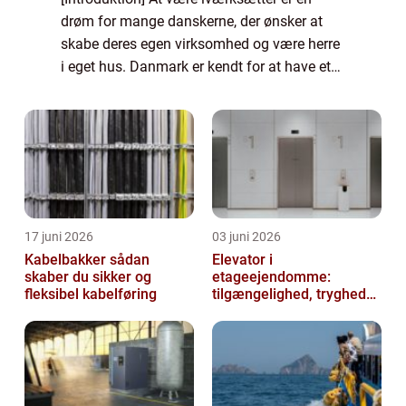
drøm for mange danskerne, der ønsker at
skabe deres egen virksomhed og være herre
i eget hus. Danmark er kendt for at have et
blomstrende iværksættermiljø, der har
fostret talrige succesfulde virksomheder
både...
17 juni 2026
03 juni 2026
Kabelbakker sådan
Elevator i
skaber du sikker og
etageejendomme:
fleksibel kabelføring
tilgængelighed, tryghed
og værdi