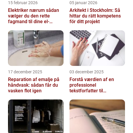
15 februar 2026
05 januar 2026
Elektriker nærum sådan
Arkitekt i Stockholm: Så
vælger du den rette
hittar du rätt kompetens
fagmand til dine el-
för ditt projekt
opgaver
17 december 2025
03 december 2025
Reparation af emalje på
Forstå værdien af en
håndvask: sådan får du
professionel
vasken flot igen
tekstforfatter til
hjemmeside