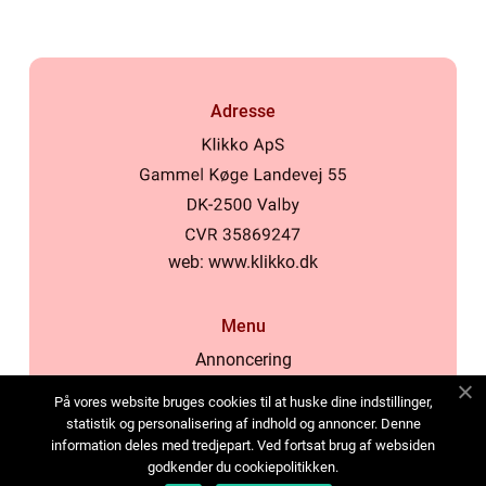
Adresse
web:
www.klikko.dk
Menu
Annoncering
Om os
På vores website bruges cookies til at huske dine indstillinger,
Cookies
statistik og personalisering af indhold og annoncer. Denne
information deles med tredjepart. Ved fortsat brug af websiden
Kontakt os
godkender du cookiepolitikken.
Sitemap