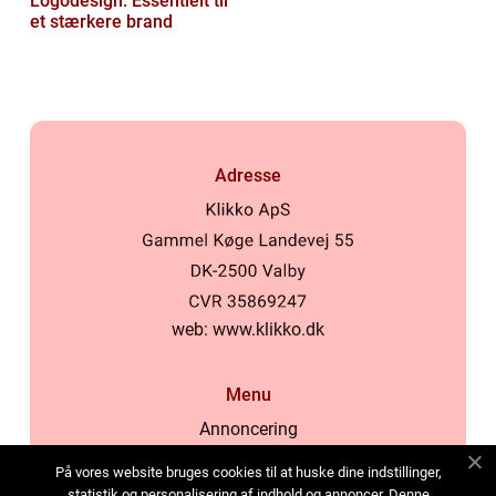
Logodesign: Essentielt til
et stærkere brand
Adresse
web:
www.klikko.dk
Menu
Annoncering
Om os
På vores website bruges cookies til at huske dine indstillinger,
Cookies
statistik og personalisering af indhold og annoncer. Denne