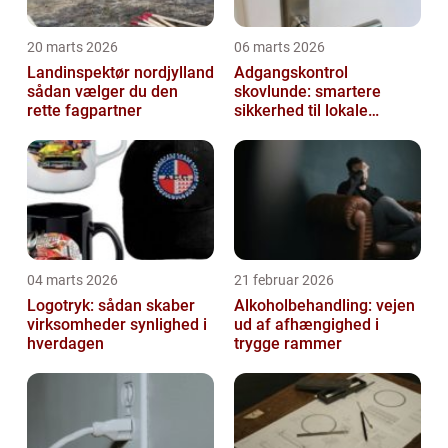
20 marts 2026
06 marts 2026
Landinspektør nordjylland
Adgangskontrol
sådan vælger du den
skovlunde: smartere
rette fagpartner
sikkerhed til lokale
virksomheder
04 marts 2026
21 februar 2026
Logotryk: sådan skaber
Alkoholbehandling: vejen
virksomheder synlighed i
ud af afhængighed i
hverdagen
trygge rammer