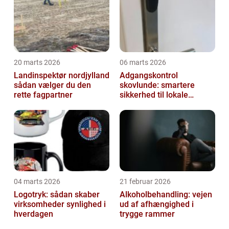
20 marts 2026
06 marts 2026
Landinspektør nordjylland
Adgangskontrol
sådan vælger du den
skovlunde: smartere
rette fagpartner
sikkerhed til lokale
virksomheder
04 marts 2026
21 februar 2026
Logotryk: sådan skaber
Alkoholbehandling: vejen
virksomheder synlighed i
ud af afhængighed i
hverdagen
trygge rammer