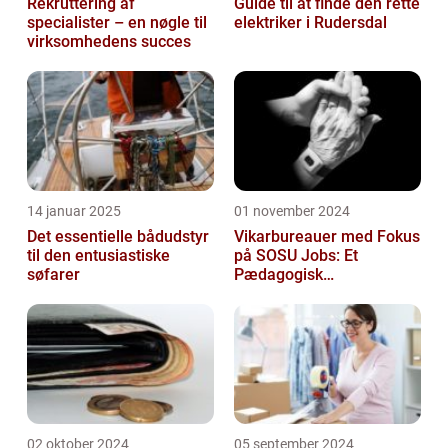
Rekruttering af
Guide til at finde den rette
specialister – en nøgle til
elektriker i Rudersdal
virksomhedens succes
14 januar 2025
01 november 2024
Det essentielle bådudstyr
Vikarbureauer med Fokus
til den entusiastiske
på SOSU Jobs: Et
søfarer
Pædagogisk
Tilknytningspunkt
02 oktober 2024
05 september 2024