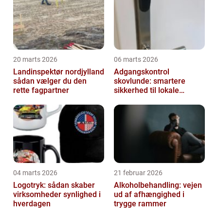
20 marts 2026
06 marts 2026
Landinspektør nordjylland
Adgangskontrol
sådan vælger du den
skovlunde: smartere
rette fagpartner
sikkerhed til lokale
virksomheder
04 marts 2026
21 februar 2026
Logotryk: sådan skaber
Alkoholbehandling: vejen
virksomheder synlighed i
ud af afhængighed i
hverdagen
trygge rammer