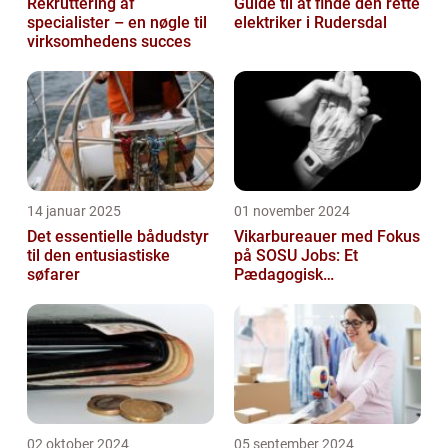
Rekruttering af
Guide til at finde den rette
specialister – en nøgle til
elektriker i Rudersdal
virksomhedens succes
14 januar 2025
01 november 2024
Det essentielle bådudstyr
Vikarbureauer med Fokus
til den entusiastiske
på SOSU Jobs: Et
søfarer
Pædagogisk
Tilknytningspunkt
02 oktober 2024
05 september 2024