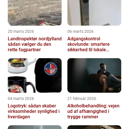
20 marts 2026
06 marts 2026
Landinspektør nordjylland
Adgangskontrol
sådan vælger du den
skovlunde: smartere
rette fagpartner
sikkerhed til lokale
virksomheder
04 marts 2026
21 februar 2026
Logotryk: sådan skaber
Alkoholbehandling: vejen
virksomheder synlighed i
ud af afhængighed i
hverdagen
trygge rammer