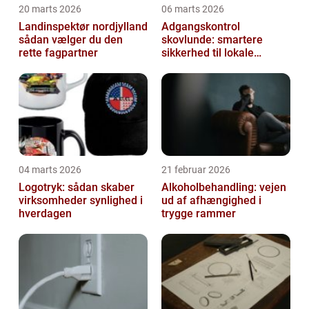
20 marts 2026
06 marts 2026
Landinspektør nordjylland
Adgangskontrol
sådan vælger du den
skovlunde: smartere
rette fagpartner
sikkerhed til lokale
virksomheder
04 marts 2026
21 februar 2026
Logotryk: sådan skaber
Alkoholbehandling: vejen
virksomheder synlighed i
ud af afhængighed i
hverdagen
trygge rammer