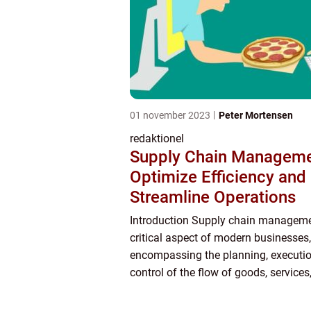
01 november 2023
Peter Mortensen
redaktionel
Supply Chain Manageme
Optimize Efficiency and
Streamline Operations
Introduction Supply chain manageme
critical aspect of modern businesses,
encompassing the planning, executio
control of the flow of goods, services
information from the point of origin t
of consumption. It involves a netw...