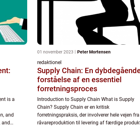
01 november 2023
Peter Mortensen
redaktionel
nt:
Supply Chain: En dybdegåend
forståelse af en essentiel
forretningsproces
nt is a
Introduction to Supply Chain What is Supply
Chain? Supply Chain er en kritisk
n, and
forretningspraksis, der involverer hele vejen fra
, and
råvareproduktion til levering af færdige produk
o the point
til slutbrugeren. Det omfatter flere trin som
indkøb, produktion, distr...