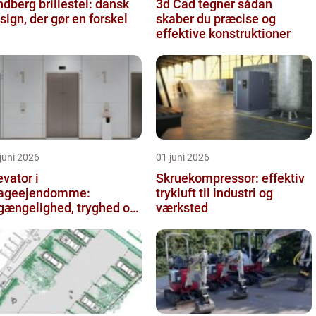
ndberg brillestel: dansk
3d Cad tegner sådan
sign, der gør en forskel
skaber du præcise og
effektive konstruktioner
juni 2026
01 juni 2026
evator i
Skruekompressor: effektiv
ageejendomme:
trykluft til industri og
lgængelighed, tryghed og
værksted
rdi