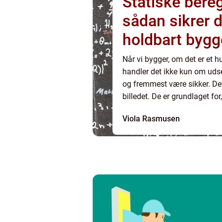
Statiske bereg
sådan sikrer d
holdbart bygg
Når vi bygger, om det er et h
handler det ikke kun om uds
og fremmest være sikker. Det
billedet. De er grundlaget fo
vind, sne og brug, uden at sætt
Viola Rasmusen