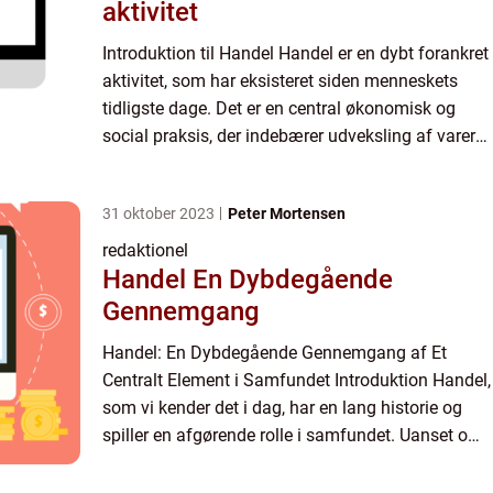
aktivitet
Introduktion til Handel Handel er en dybt forankret
aktivitet, som har eksisteret siden menneskets
tidligste dage. Det er en central økonomisk og
social praksis, der indebærer udveksling af varer
eller tjenester mellem to eller flere parter. Handel
s...
31 oktober 2023
Peter Mortensen
redaktionel
Handel En Dybdegående
Gennemgang
Handel: En Dybdegående Gennemgang af Et
Centralt Element i Samfundet Introduktion Handel,
som vi kender det i dag, har en lang historie og
spiller en afgørende rolle i samfundet. Uanset om
det er inden for landegrænser eller på tværs af
dem, har hand...