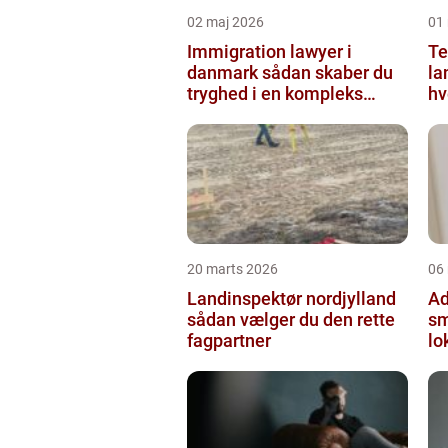
02 maj 2026
01
Immigration lawyer i
Te
danmark sådan skaber du
la
tryghed i en kompleks
hv
proces
20 marts 2026
06
Landinspektør nordjylland
Ad
sådan vælger du den rette
sm
fagpartner
lo