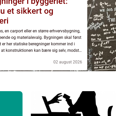
ninger i byggeriet:
u et sikkert og
eri
us, en carport eller en større erhvervsbygning,
eende og materialevalg. Bygningen skal først
 er her statiske beregninger kommer ind i
r, at konstruktionen kan bære sig selv, modstå
e sig, slå revner eller ...
02 august 2026