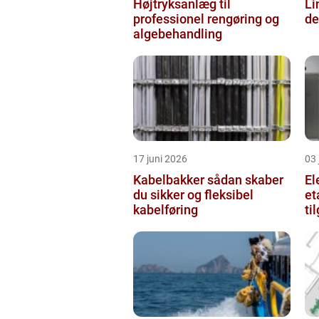
Højtryksanlæg til
Li
professionel rengøring og
de
algebehandling
17 juni 2026
03 
Kabelbakker sådan skaber
El
du sikker og fleksibel
et
kabelføring
ti
væ