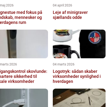
 maj 2026
04 april 2026
gnestue med fokus på
Leje af minigraver
ndskab, mennesker og
sjællands odde
erdagens rum
 marts 2026
04 marts 2026
gangskontrol skovlunde:
Logotryk: sådan skaber
artere sikkerhed til
virksomheder synlighed i
kale virksomheder
hverdagen