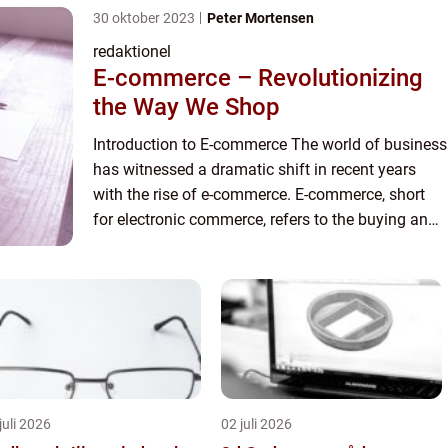
30 oktober 2023
Peter Mortensen
redaktionel
E-commerce – Revolutionizing
the Way We Shop
Introduction to E-commerce The world of business
has witnessed a dramatic shift in recent years
with the rise of e-commerce. E-commerce, short
for electronic commerce, refers to the buying and
selling of goods and services over the internet.
This rev...
juli 2026
02 juli 2026