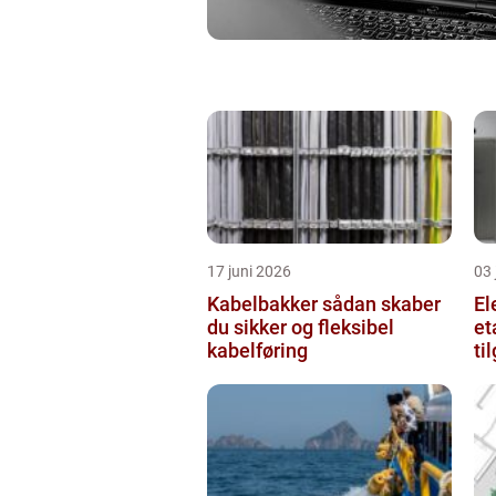
17 juni 2026
03 
Kabelbakker sådan skaber
El
du sikker og fleksibel
et
kabelføring
ti
væ