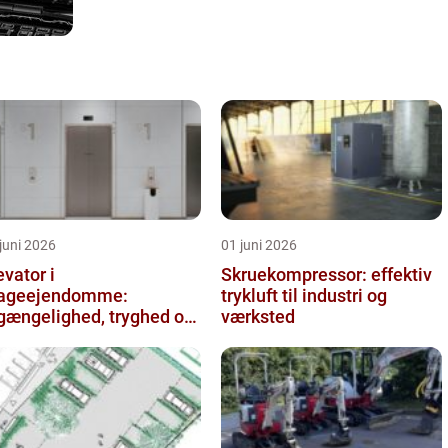
juni 2026
01 juni 2026
evator i
Skruekompressor: effektiv
ageejendomme:
trykluft til industri og
lgængelighed, tryghed og
værksted
rdi