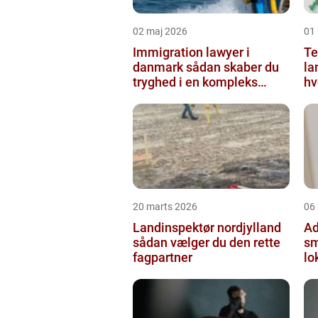
02 maj 2026
01
Immigration lawyer i
Te
danmark sådan skaber du
la
tryghed i en kompleks
hv
proces
20 marts 2026
06
Landinspektør nordjylland
Ad
sådan vælger du den rette
sm
fagpartner
lo