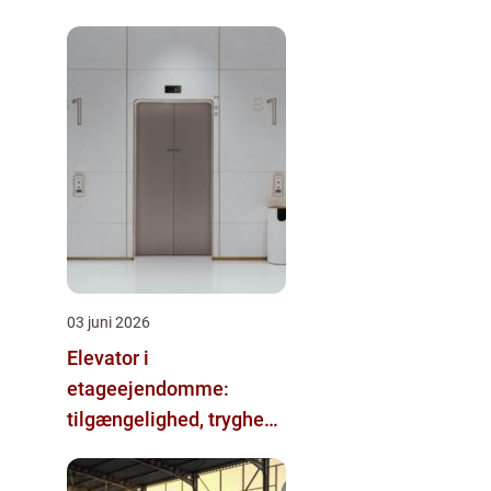
03 juni 2026
Elevator i
etageejendomme:
tilgængelighed, tryghed
og værdi