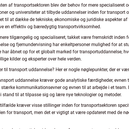
en af transportsektoren blev der behov for mere specialiseret o
ner og universiteter at tilbyde uddannelser inden for transport o
til at dække de tekniske, økonomiske og juridiske aspekter af t
ive en effektiv og bæredygtig transportvirksomhed.
mere tilgængelig og specialiseret, takket være fremskridt inden f
nelse og fjernundervisning har enkeltpersoner mulighed for at st
e har åbnet op for et globalt marked for transportuddannelse, hv
lige kilder og eksperter over hele verden.
er til transport uddannelse? Her er nogle nøglepunkter, der er v
ransport uddannelse kræver gode analytiske færdigheder, evnen t
ve stærke kommunikationsevner og evnen til at arbejde i et team
i stand til at tilpasse sig og lære nye teknologier og metoder.
tilfælde kræver visse stillinger inden for transportsektoren specif
en for transport, men det er vigtigt at være opdateret med de nø