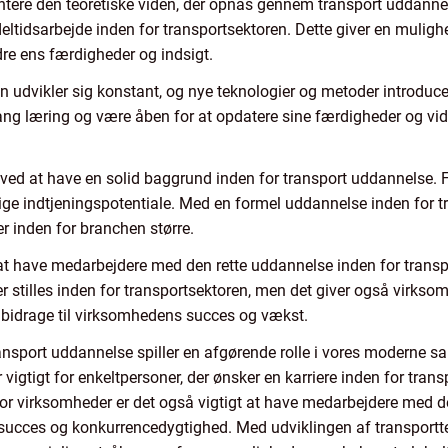
tere den teoretiske viden, der opnås gennem transport uddannelse
deltidsarbejde inden for transportsektoren. Dette giver en muli
e ens færdigheder og indsigt.
n udvikler sig konstant, og nye teknologier og metoder introduce
lang læring og være åben for at opdatere sine færdigheder og vid
e ved at have en solid baggrund inden for transport uddannelse.
ige indtjeningspotentiale. Med en formel uddannelse inden for t
er inden for branchen større.
at have medarbejdere med den rette uddannelse inden for transpor
r stilles inden for transportsektoren, men det giver også virkso
 bidrage til virksomhedens succes og vækst.
ransport uddannelse spiller en afgørende rolle i vores moderne sa
er vigtigt for enkeltpersoner, der ønsker en karriere inden for tra
or virksomheder er det også vigtigt at have medarbejdere med d
 succes og konkurrencedygtighed. Med udviklingen af transportte