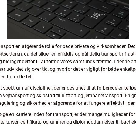
sport en afgørende rolle for både private og virksomheder. Det e
tsektoren, da det sikrer en effektiv og pålidelig transportinfras
 bidrager derfor til at forme vores samfunds fremtid. I denne arti
 udviklet sig over tid, og hvorfor det er vigtigt for både enkel
 for dette felt.
pektrum af discipliner, der er designet til at forberede enkeltpe
a vejtransport og skibsfart til luftfart og jernbanetransport. En
 regulering og sikkerhed er afgørende for at fungere effektivt i de
følge en karriere inden for transport, er der mange muligheder f
rte kurser, certifikatprogrammer og diplomuddannelser til bache