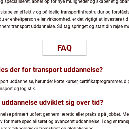
g specialiseret, åbner op for nye muligheder og skaber et globa
 skabe en effektiv og pålidelig transportinfrastruktur og forståel
u er enkeltperson eller virksomhed, er det vigtigt at investere ti
em transport uddannelse. Så tag springet og start din rejse mo
FAQ
des der for transport uddannelse?
port uddannelse, herunder korte kurser, certifikatprogrammer, 
sport og logistik.
uddannelse udviklet sig over tid?
nelse primært udført gennem læretid eller praksis på jobbet. Me
ov for mere specialiseret og avanceret uddannelse. I dag er tran
t være teknologiske fremskridt og globalisering.