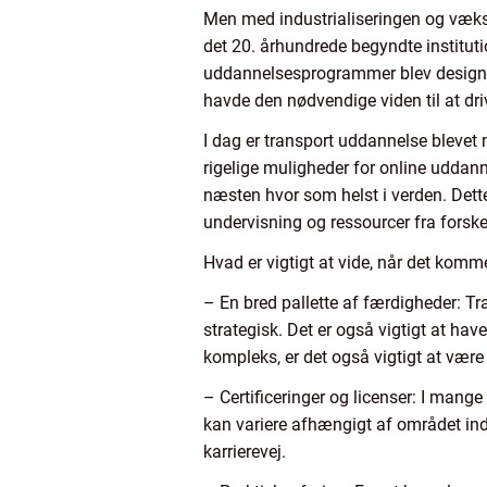
Men med industrialiseringen og vækst
det 20. århundrede begyndte institutio
uddannelsesprogrammer blev designet 
havde den nødvendige viden til at dr
I dag er transport uddannelse blevet 
rigelige muligheder for online uddan
næsten hvor som helst i verden. Dett
undervisning og ressourcer fra forskel
Hvad er vigtigt at vide, når det komm
– En bred pallette af færdigheder: T
strategisk. Det er også vigtigt at ha
kompleks, er det også vigtigt at være 
– Certificeringer og licenser: I mange 
kan variere afhængigt af området ind
karrierevej.