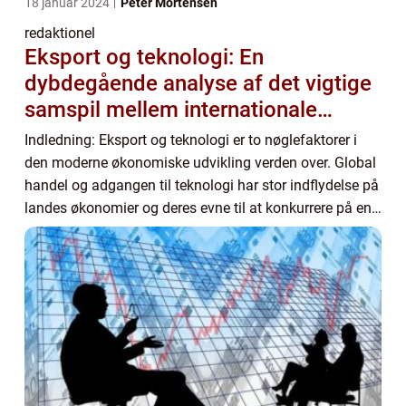
18 januar 2024
Peter Mortensen
redaktionel
Eksport og teknologi: En
dybdegående analyse af det vigtige
samspil mellem internationale
handelsaktiviteter og moderne
Indledning: Eksport og teknologi er to nøglefaktorer i
teknologier
den moderne økonomiske udvikling verden over. Global
handel og adgangen til teknologi har stor indflydelse på
landes økonomier og deres evne til at konkurrere på en
international scene. Denne art...