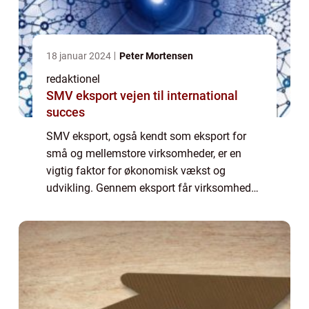
18 januar 2024
Peter Mortensen
redaktionel
SMV eksport vejen til international
succes
SMV eksport, også kendt som eksport for
små og mellemstore virksomheder, er en
vigtig faktor for økonomisk vækst og
udvikling. Gennem eksport får virksomheder
mulighed for at udvide deres markeder og
nå ud til en større kundebase, hvilket kan
føre ti...