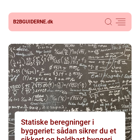
B2BGUIDERNE.
dk
Statiske beregninger i
byggeriet: sådan sikrer du et
sikkert og holdbart byggeri