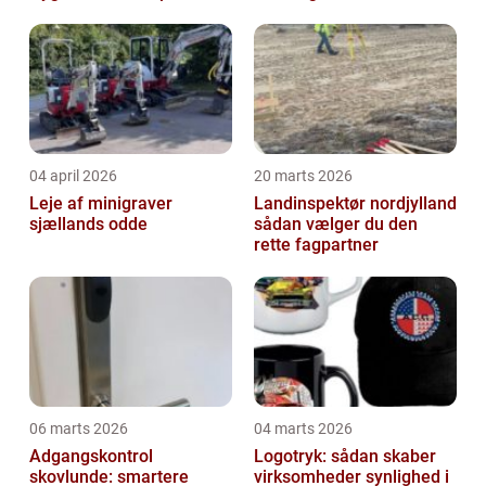
proces
04 april 2026
20 marts 2026
Leje af minigraver
Landinspektør nordjylland
sjællands odde
sådan vælger du den
rette fagpartner
06 marts 2026
04 marts 2026
Adgangskontrol
Logotryk: sådan skaber
skovlunde: smartere
virksomheder synlighed i