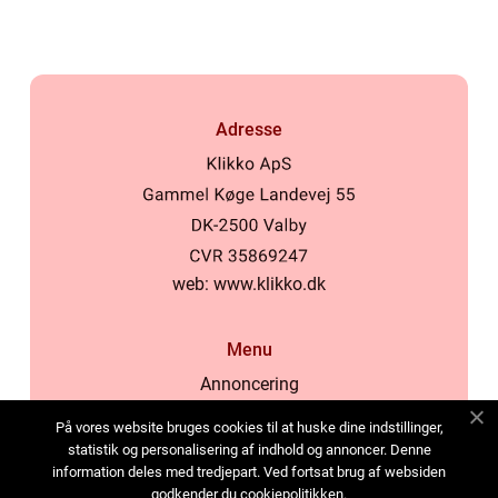
Adresse
web:
www.klikko.dk
Menu
Annoncering
Om os
På vores website bruges cookies til at huske dine indstillinger,
Cookies
statistik og personalisering af indhold og annoncer. Denne
information deles med tredjepart. Ved fortsat brug af websiden
Kontakt os
godkender du cookiepolitikken.