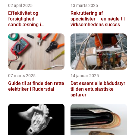
02 april 2025
13 marts 2025
Effektivitet og
Rekruttering af
forsigtighed:
specialister – en nøgle til
sandblæsning i
virksomhedens succes
metalbearbejdning
07 marts 2025
14 januar 2025
Guide til at finde den rette
Det essentielle bådudstyr
elektriker i Rudersdal
til den entusiastiske
søfarer